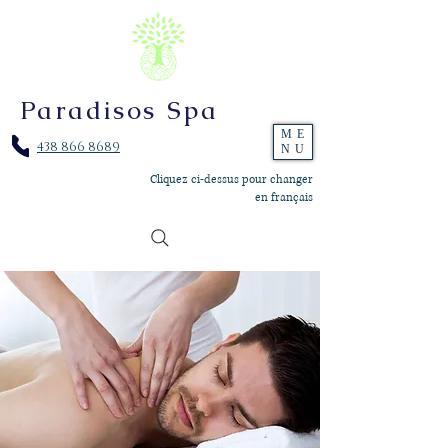
Paradisos Spa
ME
438 866 8689
NU
Cliquez ci-dessus pour changer
en français