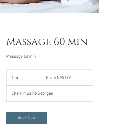
Massage 60 min
Massage 60 min
From
119
1 hr
1
From CA$119
Canadian
dollars
h
Chemin Saint-Georges
Book Now