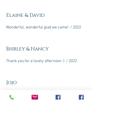
Elaine & David
Wonderful, wonderful glad we came! / 2022
Shirley & Nancy
Thank you for a lovely afternoon :) / 2022
Jojo
Très bel endroit.
Merci, / 2022
List Title