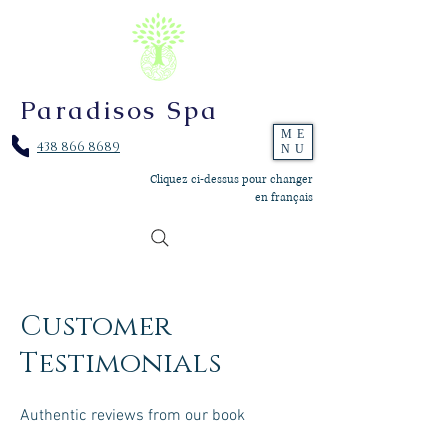
Paradisos Spa
ME
438 866 8689
NU
Cliquez ci-dessus pour changer
en français
Customer
Testimonials
Authentic reviews from our book